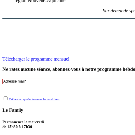
région Nouvelle-Aquitaine.
Sur demande spéc
Télécharger le programme mensuel
Ne ratez aucune séance, abonnez-vous à notre programme hebd
Votre adresse sera seulement utilisée pour l’envoi de notre newsletter. Vous pourrez toujours vous désabonner en cli
J'ai lu et accepte les termes et les conditions
Le Family
Permanence le mercredi
de 15h30 à 17h30