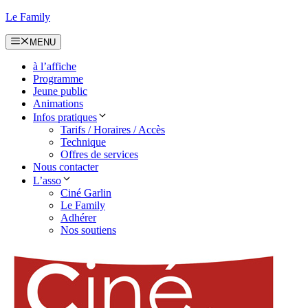
Aller
Le Family
au
contenu
MENU
à l’affiche
Programme
Jeune public
Animations
Infos pratiques
Tarifs / Horaires / Accès
Technique
Offres de services
Nous contacter
L’asso
Ciné Garlin
Le Family
Adhérer
Nos soutiens