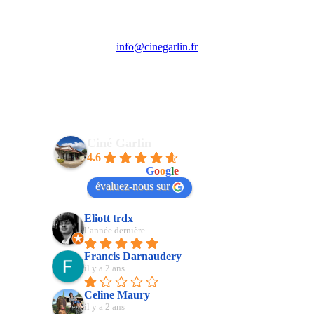
Association Ciné Garlin
13, cours de la République
64330 Garlin
info@cinegarlin.fr
05 59 04 94 05
Ciné Garlin
4.6
powered by
G
o
o
g
l
e
évaluez-nous sur
Eliott trdx
l’année dernière
Francis Darnaudery
il y a 2 ans
Celine Maury
il y a 2 ans