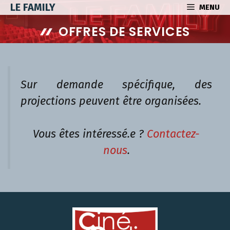
Aller
LE FAMILY
MENU
au
OFFRES DE SERVICES
contenu
Sur demande spécifique, des
projections peuvent être organisées.
Vous êtes intéressé.e ?
Contactez-
nous
.