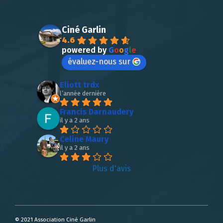
Ciné Garlin
4.6
powered by
G
o
o
g
l
e
évaluez-nous sur
Eliott trdx
l’année dernière
Francis Darnaudery
il y a 2 ans
Celine Maury
il y a 2 ans
Plus d'avis
© 2021 Association Ciné Garlin