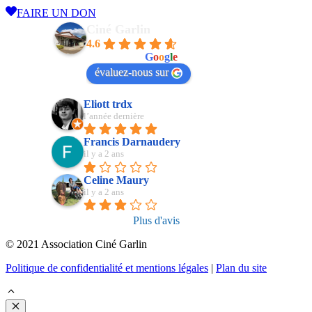
FAIRE UN DON
Ciné Garlin
4.6
powered by
G
o
o
g
l
e
évaluez-nous sur
Eliott trdx
l’année dernière
Francis Darnaudery
il y a 2 ans
Celine Maury
il y a 2 ans
Plus d'avis
© 2021 Association Ciné Garlin
Politique de confidentialité et mentions légales
|
Plan du site