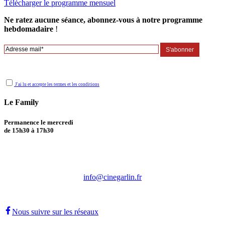
Télécharger le programme mensuel
Ne ratez aucune séance, abonnez-vous à notre programme
hebdomadaire
!
Votre adresse sera seulement utilisée pour l’envoi de notre newsletter. Vous pourrez toujours vous désabonner
en cliquant sur le lien inclus dans celle-ci.
J'ai lu et accepte les termes et les conditions
Le Family
Permanence le mercredi
de 15h30 à 17h30
Association Ciné Garlin
13, cours de la République
64330 Garlin
info@cinegarlin.fr
05 59 04 94 05
Nous suivre sur les réseaux