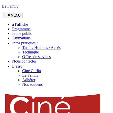
Aller
Le Family
au
contenu
MENU
à l’affiche
Programme
Jeune public
Animations
Infos pratiques
Tarifs / Horaires / Accès
Technique
Offres de services
Nous contacter
L’asso
Ciné Garlin
Le Family
Adhérer
Nos soutiens