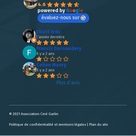
4.6
powered by
G
o
o
g
l
e
évaluez-nous sur
Eliott trdx
l’année dernière
Francis Darnaudery
il y a 2 ans
Celine Maury
il y a 2 ans
Plus d'avis
© 2021 Association Ciné Garlin
Politique de confidentialité et mentions légales
|
Plan du site