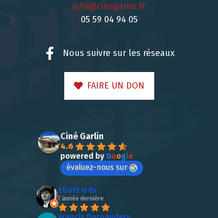
info@cinegarlin.fr
05 59 04 94 05
Nous suivre sur les réseaux
FAIRE UN DON
Ciné Garlin
4.6
powered by
G
o
o
g
l
e
évaluez-nous sur
Eliott trdx
l’année dernière
Francis Darnaudery